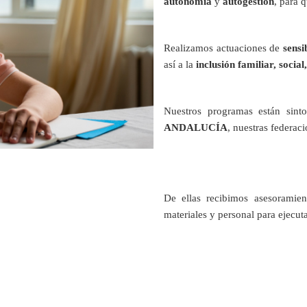
autonomía
y
autogestión
, para 
Realizamos actuaciones de
sensi
así a la
inclusión familiar, social
Nuestros programas están sint
ANDALUCÍA
, nuestras federac
De ellas recibimos asesoramien
materiales y personal para ejec